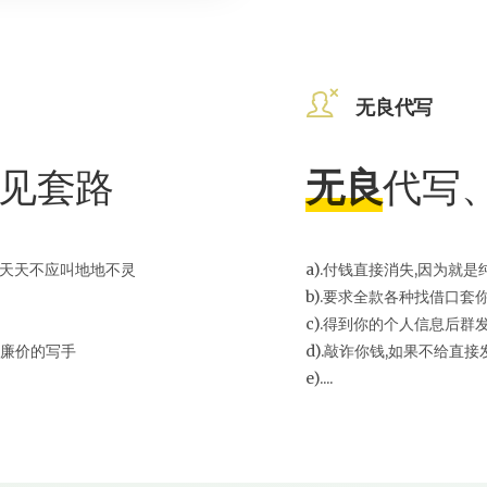
无良代写
见套路
无良
代写
叫天天不应叫地地不灵
a).付钱直接消失,因为就
b).要求全款各种找借口套
c).得到你的个人信息后
了廉价的写手
d).敲诈你钱,如果不给直
e)....