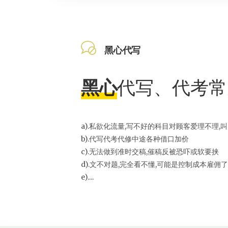
黑心代写
黑心
代写、代考
常
a).私欲化流量,写不好的科目对顾客爱理不理,
b).代写代考代修中途各种借口加价
c).无法做到准时交稿,催稿反被恐吓或软要挟
d).文不对题,完全看不懂,可能是控制成本雇佣
e)....