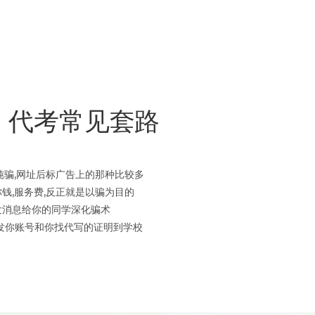
、代考
常见套路
是纯骗,网址后标广告上的那种比较多
你钱,服务费,反正就是以骗为目的
群发消息给你的同学深化骗术
接发你账号和你找代写的证明到学校