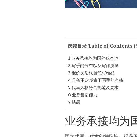
阅读目录 Table of Contents
[
1
业务承接均为国外或本地
2
写手的分布以及写作质量
3
报价灵活根据代写难易
4
具备不定期旗下写手的考核
5
代写风格符合规范及要求
6
业务售后能力
7
结语
业务承接均为
因为代写、代考的特殊性，很多